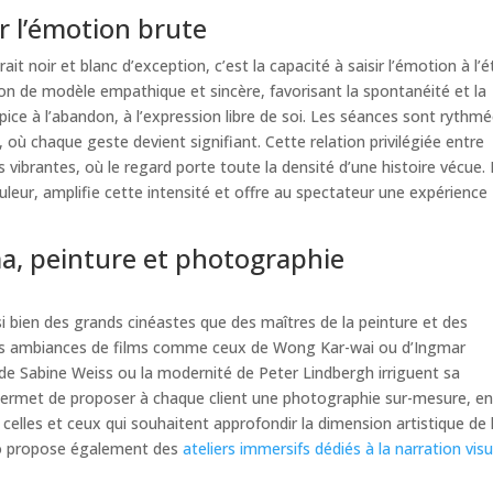
r l’émotion brute
ait noir et blanc d’exception, c’est la capacité à saisir l’émotion à l’é
ion de modèle empathique et sincère, favorisant la spontanéité et la
pice à l’abandon, à l’expression libre de soi. Les séances sont rythm
 où chaque geste devient signifiant. Cette relation privilégiée entre
s vibrantes, où le regard porte toute la densité d’une histoire vécue.
ouleur, amplifie cette intensité et offre au spectateur une expérience
ma, peinture et photographie
si bien des grands cinéastes que des maîtres de la peinture et des
es ambiances de films comme ceux de Wong Kar-wai ou d’Ingmar
e Sabine Weiss ou la modernité de Peter Lindbergh irriguent sa
e permet de proposer à chaque client une photographie sur-mesure, e
 celles et ceux qui souhaitent approfondir la dimension artistique de 
ego propose également des
ateliers immersifs dédiés à la narration visu