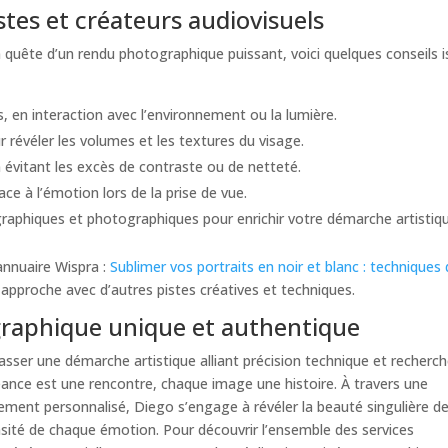
stes et créateurs audiovisuels
n quête d’un rendu photographique puissant, voici quelques conseils 
, en interaction avec l’environnement ou la lumière.
 révéler les volumes et les textures du visage.
en évitant les excès de contraste ou de netteté.
ace à l’émotion lors de la prise de vue.
graphiques et photographiques pour enrichir votre démarche artistiq
’annuaire Wispra :
Sublimer vos portraits en noir et blanc : techniques
 approche avec d’autres pistes créatives et techniques.
raphique unique et authentique
rasser une démarche artistique alliant précision technique et recherc
ance est une rencontre, chaque image une histoire. À travers une
nt personnalisé, Diego s’engage à révéler la beauté singulière d
ensité de chaque émotion. Pour découvrir l’ensemble des services