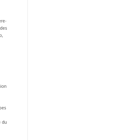
ère-
 des
p,
tion
rbes
e du