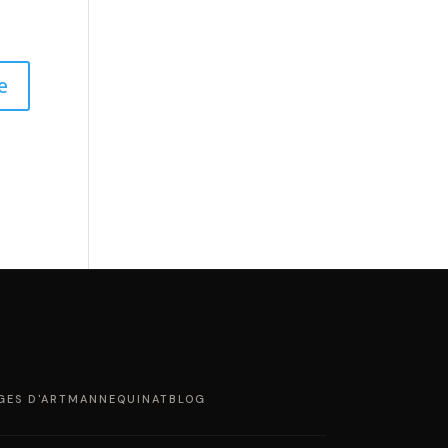
GES D'ART
MANNEQUINAT
BLOG