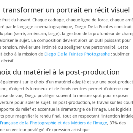
: transformer un portrait en récit visuel
le fruit du hasard. Chaque cadrage, chaque ligne de force, chaque arri
spiré par le langage cinématographique, Diego De la Fuintes construit
u plan (serré, américain, large), la gestion de la profondeur de cham
valoriser le sujet. La composition devient alors un outil puissant pour
 tension, révéler une intimité ou souligner une personnalité. Cette
it écho à la mission de
Diego De la Fuintes Photographe
: sublimer
 décisif.
oix du matériel à la post-production
e également sur le choix d’un matériel adapté et sur une post-produc
ution, d’objectifs lumineux et de fonds neutres permet d’obtenir une
 prise de vue, Diego privilégie souvent la mesure spot pour exposer
erture pour isoler le sujet. En post-production, le travail sur les cou
apporte du relief et accentue la dramaturgie de l’image. Les logiciels
ts pour magnifier le rendu final, tout en respectant l’intention initial
 Française de la Photographie et des Métiers de l’Image
, 37% des
e un vecteur privilégié d’expression artistique.