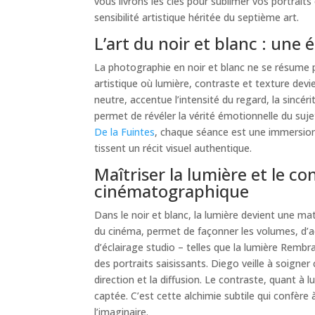
vous livrons les clés pour sublimer vos portrait
sensibilité artistique héritée du septième art.
L’art du noir et blanc : une 
La photographie en noir et blanc ne se résume
artistique où lumière, contraste et texture devie
neutre, accentue l’intensité du regard, la sincérit
permet de révéler la vérité émotionnelle du suje
De la Fuintes
, chaque séance est une immersion
tissent un récit visuel authentique.
Maîtriser la lumière et le c
cinématographique
Dans le noir et blanc, la lumière devient une mat
du cinéma, permet de façonner les volumes, d’a
d’éclairage studio – telles que la lumière Rembr
des portraits saisissants. Diego veille à soigne
direction et la diffusion. Le contraste, quant à l
captée. C’est cette alchimie subtile qui confère 
l’imaginaire.