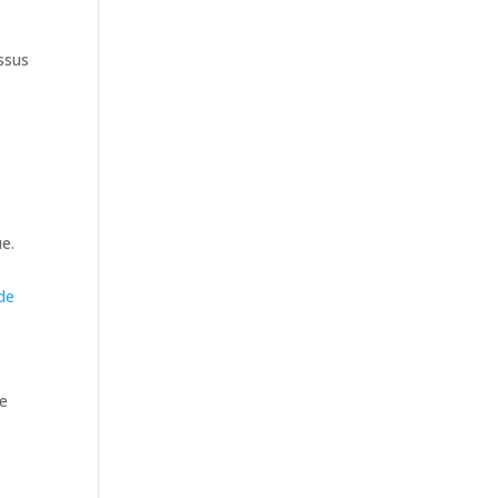
issus
ue.
 de
he
e