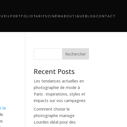
UEIL
PORTFOLIO
TARIFS
CINÉMA
BOUTIQUE
BLOG
CONTACT
Rechercher
Recent Posts
Les tendances actuelles en
photographie de mode à
Paris : inspirations, styles et
impacts sur vos campagnes
 la
Comment choisir le
de
photographe mariage
us
Lourdes idéal pour des