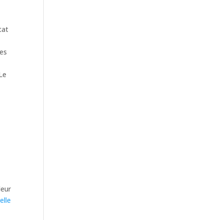
tat
ées
 Le
n
leur
elle