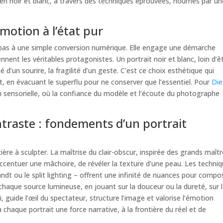
s en noir et blanc, à travers des techniques éprouvées, nourries par u
émotion à l’état pur
 pas à une simple conversion numérique. Elle engage une démarche
nnent les véritables protagonistes. Un portrait noir et blanc, loin d’ê
é d’un sourire, la fragilité d’un geste. C’est ce choix esthétique qui
t, en évacuant le superflu pour ne conserver que l’essentiel. Pour
Di
 sensorielle, où la confiance du modèle et l’écoute du photographe
ontraste : fondements d’un portrait
ière à sculpter. La maîtrise du clair-obscur, inspirée des grands maît
ccentuer une mâchoire, de révéler la texture d’une peau. Les techni
andt ou le split lighting – offrent une infinité de nuances pour compo
r chaque source lumineuse, en jouant sur la douceur ou la dureté, sur 
ui, guide l’œil du spectateur, structure l’image et valorise l’émotion
à chaque portrait une force narrative, à la frontière du réel et de