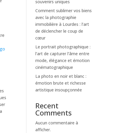
ne
souvenirs uniques
Comment sublimer vos biens
avec la photographie
immobilière à Lourdes : l’art
de déclencher le coup de
tre
cœur
Le portrait photographique :
ego
l’art de capturer l’âme entre
mode, élégance et émotion
cinématographique
La photo en noir et blanc :
émotion brute et richesse
artistique insoupçonnée
res
ques
Recent
ser
Comments
la
Aucun commentaire à
afficher.