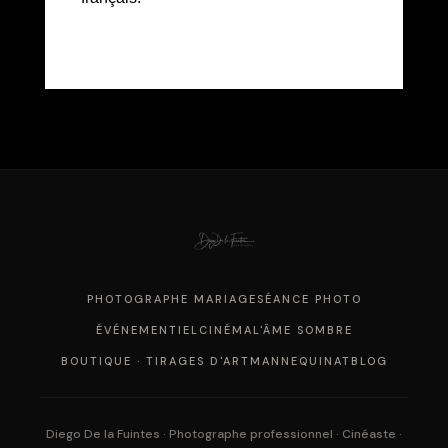
PHOTOGRAPHE MARIAGE
SÉANCE PHOTO
ÉVÉNEMENTIEL
CINÉMA
L'ÂME SOMBRE
BOUTIQUE · TIRAGES D'ART
MANNEQUINAT
BLOG
Diego De la Fuintes · Photographe professionnel · Cinéaste ·