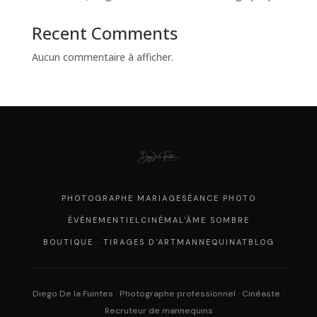
Recent Comments
Aucun commentaire à afficher.
PHOTOGRAPHE MARIAGE
SÉANCE PHOTO
ÉVÉNEMENTIEL
CINÉMA
L'ÂME SOMBRE
BOUTIQUE · TIRAGES D'ART
MANNEQUINAT
BLOG
Diego De la Fuintes · Photographe professionnel · Cinéaste ·
Recruteur de mannequins